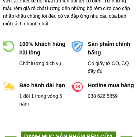
với các thiết kế nội thất từ hiện đại tới cổ điển. Từ những
mẫu rèm giá rẻ chất lượng đến những bộ rèm cửa cao cấp
nhập khẩu chúng tôi đều có và đáp ứng nhu cầu của bạn
một cách nhanh nhất.
100% khách hàng
Sản phẩm chính
hài lòng
hãng
Chất lượng dịch vụ
Có giấy tờ CO, CQ
đầy đủ
Bảo hành dài hạn
Hotline mua hàng
1 đổi 1 trong vòng 5
038 626 5859
năm
DANH MỤC SẢN PHẨM RÈM CỬA