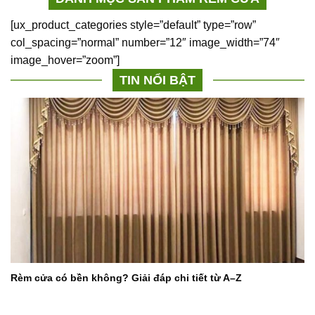
[ux_product_categories style=”default” type=”row”
col_spacing=”normal” number=”12″ image_width=”74″
image_hover=”zoom”]
TIN NỔI BẬT
Rèm cửa có bền không? Giải đáp chi tiết từ A–Z