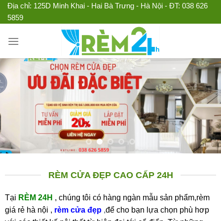
Chuyển
Địa chỉ: 125D Minh Khai - Hai Bà Trưng - Hà Nội - ĐT: 038 626
5859
đến
nội
dung
RÈM CỬA ĐẸP CAO CẤP 24H
Tại
RÈM 24H
, chúng tôi có hàng ngàn mẫu sản phẩm,rèm
giá rẻ hà nội ,
rèm cửa đẹp
,
để cho bạn lựa chọn phù hơp