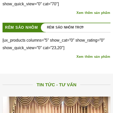
show_quick_view=”0″ cat=”70″]
Xem thêm sản phẩm
RÈM SÁO NHÔM
RÈM SÁO NHÔM TRƠN
RÈM LÁ DỌC
[ux_products columns=”5″ show_cat=”0″ show_rating=”0″
show_quick_view=”0″ cat=”23,20″]
Xem thêm sản phẩm
TIN TỨC - TƯ VẤN