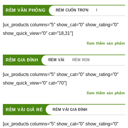
RÈM VĂN PHÒNG
RÈM CUỐN TRƠN
RÈM CUỐN IN T
[ux_products columns=”5″ show_cat=”0″ show_rating=”0″
show_quick_view=”0″ cat=”18,31″]
Xem thêm sản phẩm
RÈM GIA ĐÌNH
RÈM VẢI
RÈM ROMAN
[ux_products columns=”5″ show_cat=”0″ show_rating=”0″
show_quick_view=”0″ cat=”70″]
Xem thêm sản phẩm
RÈM VẢI GIÁ RẺ
RÈM VẢI GIA ĐÌNH
RÈM VẢI PHÒNG 
[ux_products columns=”5″ show_cat=”0″ show_rating=”0″