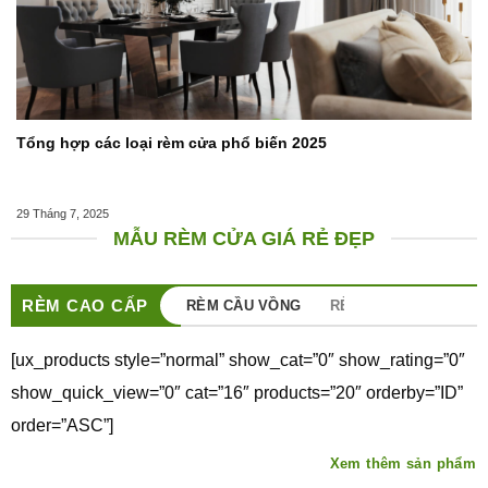
Tổng hợp các loại rèm cửa phổ biến 2025
29 Tháng 7, 2025
MẪU RÈM CỬA GIÁ RẺ ĐẸP
RÈM CAO CẤP
RÈM CẦU VỒNG
RÈM SÁO GỖ
RÈM
[ux_products style=”normal” show_cat=”0″ show_rating=”0″
show_quick_view=”0″ cat=”16″ products=”20″ orderby=”ID”
order=”ASC”]
Xem thêm sản phẩm