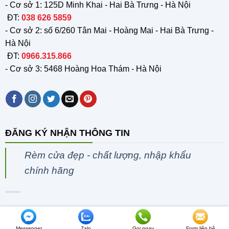
- Cơ sở 1: 125D Minh Khai - Hai Bà Trưng - Hà Nội
ĐT:
038 626 5859
- Cơ sở 2: số 6/260 Tân Mai - Hoàng Mai - Hai Bà Trưng -
Hà Nội
ĐT:
0966.315.866
- Cơ sở 3: 5468 Hoàng Hoa Thám - Hà Nội
ĐĂNG KÝ NHẬN THÔNG TIN
Rèm cửa đẹp - chất lượng, nhập khẩu
chính hãng
Copyright © 2020 rem24h.vn - Design and Seo by
ngolongnd.net
Messenger
Zalo
Gọi ngay
Form liên hệ