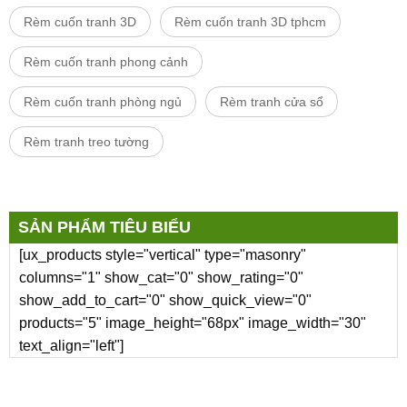
Rèm cuốn tranh 3D
Rèm cuốn tranh 3D tphcm
Rèm cuốn tranh phong cảnh
Rèm cuốn tranh phòng ngủ
Rèm tranh cửa sổ
Rèm tranh treo tường
SẢN PHẨM TIÊU BIỂU
[ux_products style="vertical" type="masonry"
columns="1" show_cat="0" show_rating="0"
show_add_to_cart="0" show_quick_view="0"
products="5" image_height="68px" image_width="30"
text_align="left"]