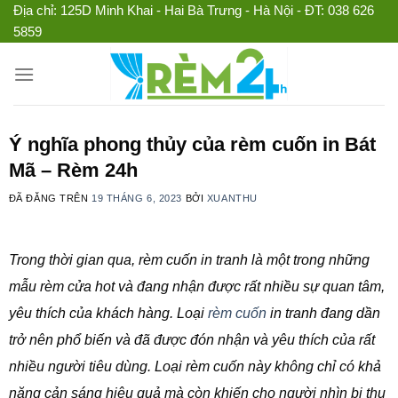
Chuyển
Địa chỉ: 125D Minh Khai - Hai Bà Trưng - Hà Nội - ĐT: 038 626
5859
đến
nội
dung
Ý nghĩa phong thủy của rèm cuốn in Bát
Mã – Rèm 24h
ĐÃ ĐĂNG TRÊN
19 THÁNG 6, 2023
BỞI
XUANTHU
Trong thời gian qua, rèm cuốn in tranh là một trong những
mẫu rèm cửa hot và đang nhận được rất nhiều sự quan tâm,
yêu thích của khách hàng. Loại
rèm cuốn
in tranh đang dần
trở nên phổ biến và đã được đón nhận và yêu thích của rất
nhiều người tiêu dùng. Loại rèm cuốn này không chỉ có khả
năng cản sáng hiệu quả mà còn khiến cho người nhìn bị thu